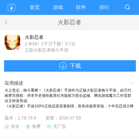
首页
游戏
软件
排行
火影忍者
火影忍者
1.8GB
1千万下载
9.7分
正版火影忍者格斗手游
下载
应用描述
火之意志，格斗重燃！《火影忍者》手游作为正版火影忍者格斗手游，由万代
南梦宫授权、岸本齐史领衔集英社等版权方联合监修、腾讯游戏魔方工作室群
自主研发而成。
《火影忍者》手游100%正统还原原著剧情，疾风传篇章登场，十年百忍强力降
临，玩家可以任意扮演鸣人、佐助、宇智波鼬等忍者，体验酣畅淋漓的忍术格
斗连打和全屏奥义大招。此外，还可以进行跨服匹配2V2热血PK，参与无差别
版本：
1.78.78.8
更新：
2026.07.09
忍者格斗大赛，决出属于你的忍道！
安全
免费
无广告