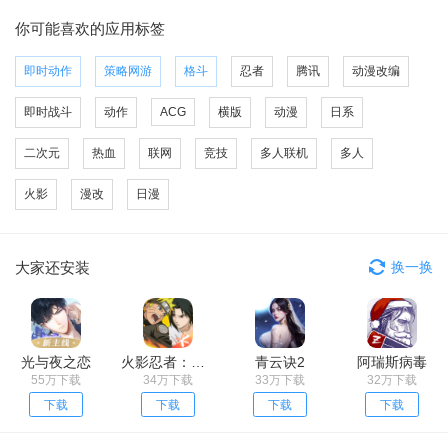
你可能喜欢的应用标签
即时动作
策略网游
格斗
忍者
腾讯
动漫改编
即时战斗
动作
ACG
横版
动漫
日系
二次元
热血
联网
竞技
多人联机
多人
火影
漫改
日漫
大家还安装
换一换
光与夜之恋
火影忍者：忍者新世代
青云诀2
阿瑞斯病毒
55万下载
34万下载
33万下载
32万下载
下载
下载
下载
下载