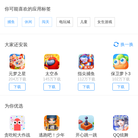
你可能喜欢的应用标签
捕鱼
休闲
闯关
电玩城
儿童
女生游戏
大家还安装
换一换
元梦之星
太空杀
指尖捕鱼
保卫萝卜3
204万下载
145万下载
112万下载
102万下载
下载
下载
下载
下载
为你优选
贪吃蛇大作战
逃跑吧！少年
开心跳一跳
QQ炫舞