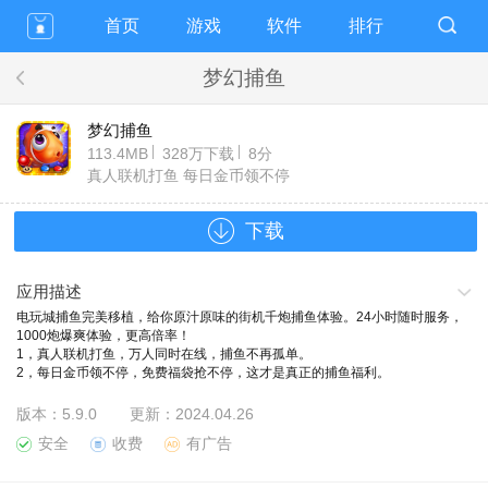
首页
游戏
软件
排行
梦幻捕鱼
梦幻捕鱼
113.4MB
328万下载
8分
真人联机打鱼 每日金币领不停
下载
应用描述
电玩城捕鱼完美移植，给你原汁原味的街机千炮捕鱼体验。24小时随时服务，
1000炮爆爽体验，更高倍率！
1，真人联机打鱼，万人同时在线，捕鱼不再孤单。
2，每日金币领不停，免费福袋抢不停，这才是真正的捕鱼福利。
3，鱼类丰富。有一网打尽、大三元、大四喜、同类炸弹，全屏炸弹、能量炮，
牛牛等创新鱼类，开创捕鱼新世界。
版本：
5.9.0
更新：
2024.04.26
4，技能丰富，干扰，冰冻，暴走，红包，导弹。
安全
收费
有广告
5，每日比赛赢大奖，渔王争霸火热开启。寻找真正的捕鱼达人。
6，挑战BOSS金蟾，李逵，大圣，蝎子王，双头鲨，最高倍率1000倍。