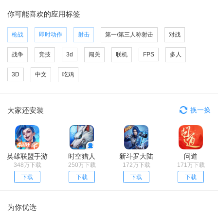
你可能喜欢的应用标签
枪战
即时动作
射击
第一/第三人称射击
对战
战争
竞技
3d
闯关
联机
FPS
多人
3D
中文
吃鸡
大家还安装
换一换
英雄联盟手游
时空猎人
新斗罗大陆
问道
348万下载
250万下载
172万下载
171万下载
下载
下载
下载
下载
为你优选