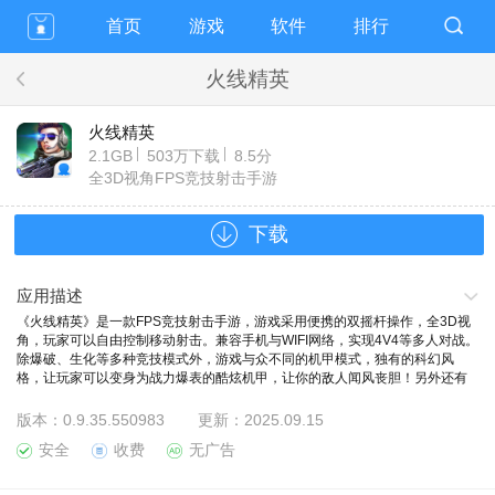
首页
游戏
软件
排行
火线精英
火线精英
2.1GB
503万下载
8.5分
全3D视角FPS竞技射击手游
下载
应用描述
《火线精英》是一款FPS竞技射击手游，游戏采用便携的双摇杆操作，全3D视
角，玩家可以自由控制移动射击。兼容手机与WIFI网络，实现4V4等多人对战。
除爆破、生化等多种竞技模式外，游戏与众不同的机甲模式，独有的科幻风
格，让玩家可以变身为战力爆表的酷炫机甲，让你的敌人闻风丧胆！另外还有
千种枪械、百张地图任你挑选，尽情发挥你的战斗狂热。还在等什么？马上加
入《火线精英》，开始你的火线争霸之路吧！
版本：
0.9.35.550983
更新：
2025.09.15
安全
收费
无广告