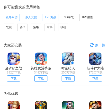
你可能喜欢的应用标签
策略网游
多人竞技
TPS海战
3D海战
TPS射击
战舰
动作
策略
军事
联机
大家还安装
换一换
金铲铲之战
英雄联盟手游
时空猎人
新斗罗大陆
392万下载
348万下载
250万下载
172万下载
下载
下载
下载
下载
为你优选