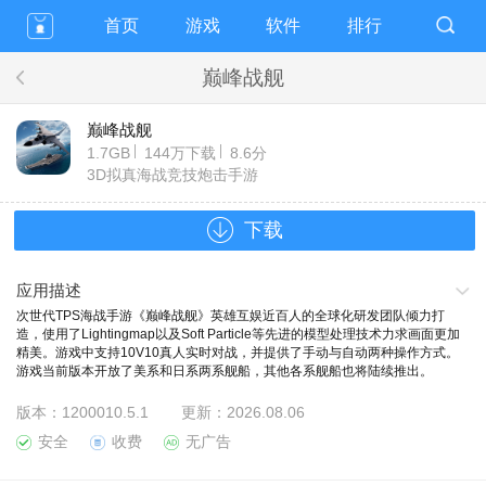
首页
游戏
软件
排行
巅峰战舰
巅峰战舰
1.7GB
144万下载
8.6分
3D拟真海战竞技炮击手游
下载
应用描述
次世代TPS海战手游《巅峰战舰》英雄互娱近百人的全球化研发团队倾力打
造，使用了Lightingmap以及Soft Particle等先进的模型处理技术力求画面更加
精美。游戏中支持10V10真人实时对战，并提供了手动与自动两种操作方式。
游戏当前版本开放了美系和日系两系舰船，其他各系舰船也将陆续推出。
版本：
1200010.5.1
更新：
2026.08.06
安全
收费
无广告